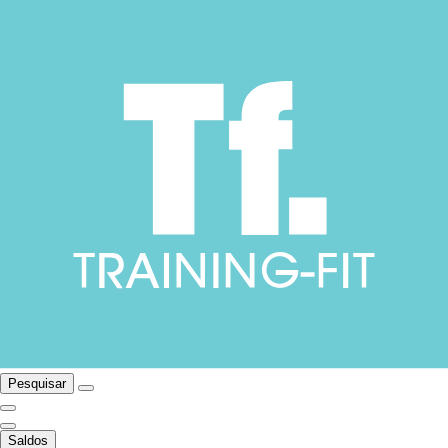
Pesquisar
Saldos