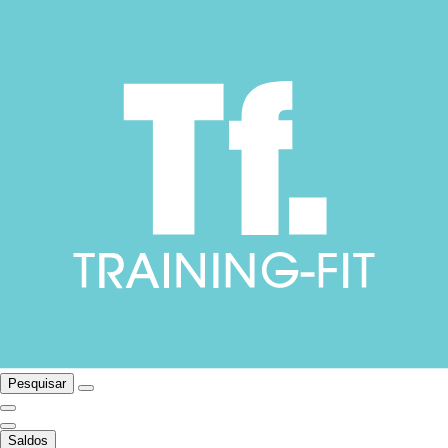
Pesquisar
Saldos