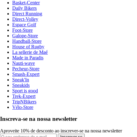
Basket-Center
Daily Bikers
Direct Running
Direct-Volley
Espace Golf
Foot-Store
Galope-Store
Handball-Store
House of Rugby
La sellerie de Maé
Made in Paradis
Nauti-wave
Pecheur-Store
Smash-Expert
Sneak'In
Sneakids
Sport is good
Trek-Expert
TripNBikers
Vélo-Store
Inscreva-se na nossa newsletter
Aproveite 10% de desconto ao inscrever-se na nossa newsletter
Inscrever-se