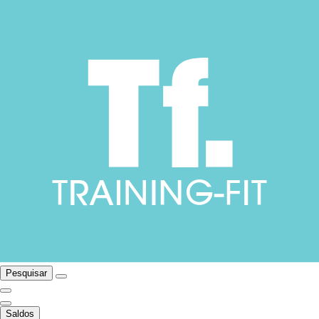
Pesquisar
Saldos