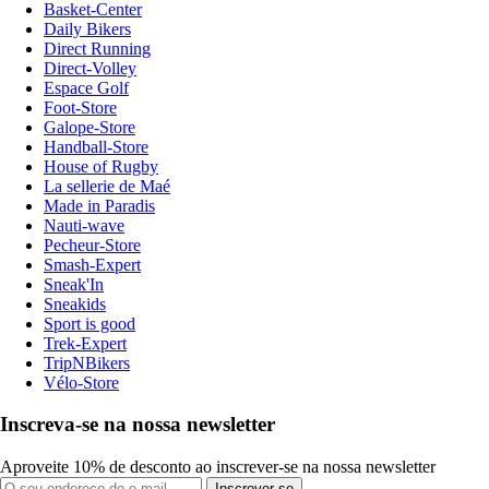
Basket-Center
Daily Bikers
Direct Running
Direct-Volley
Espace Golf
Foot-Store
Galope-Store
Handball-Store
House of Rugby
La sellerie de Maé
Made in Paradis
Nauti-wave
Pecheur-Store
Smash-Expert
Sneak'In
Sneakids
Sport is good
Trek-Expert
TripNBikers
Vélo-Store
Inscreva-se na nossa newsletter
Aproveite 10% de desconto ao inscrever-se na nossa newsletter
Inscrever-se