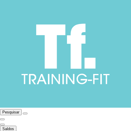
Pesquisar
Saldos