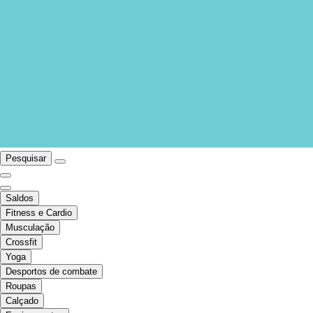
Pesquisar
Saldos
Fitness e Cardio
Musculação
Crossfit
Yoga
Desportos de combate
Roupas
Calçado