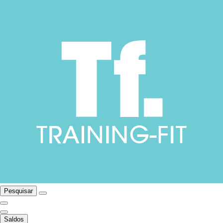
Pesquisar
Saldos