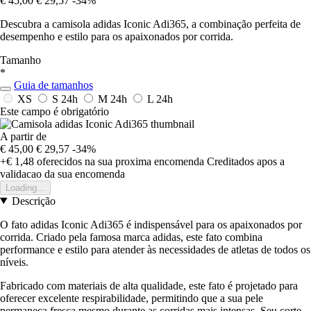
€ 45,00
€ 29,57
-34%
Descubra a camisola adidas Iconic Adi365, a combinação perfeita de
desempenho e estilo para os apaixonados por corrida.
Tamanho
*
Guia de tamanhos
XS
S
24h
M
24h
L
24h
Este campo é obrigatório
A partir de
€ 45,00
€ 29,57
-34%
+€ 1,48
oferecidos na sua proxima encomenda
Creditados apos a
validacao da sua encomenda
Loading...
Descrição
O fato adidas Iconic Adi365 é indispensável para os apaixonados por
corrida. Criado pela famosa marca adidas, este fato combina
performance e estilo para atender às necessidades de atletas de todos os
níveis.
Fabricado com materiais de alta qualidade, este fato é projetado para
oferecer excelente respirabilidade, permitindo que a sua pele
permaneça fresca mesmo durante as corridas mais intensas. Seu corte