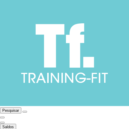
Pesquisar
Saldos