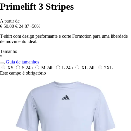
Primelift 3 Stripes
A partir de
€ 50,00
€ 24,87
-50%
T-shirt com design performante e corte Formotion para uma liberdade
de movimento ideal.
Tamanho
*
Guia de tamanhos
XS
S
24h
M
24h
L
24h
XL
24h
2XL
Este campo é obrigatório