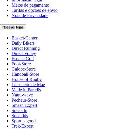
Meios de pagamento
Tarifas e opções de envio
Nota de Privacidade
Nossas lojas
Basket-Center
Daily Bikers
Direct Running
Direct-Volley
Espace Golf
Foot-Store
Galope-Store
Handball-Store
House of Rugby
La sellerie de Maé
Made in Paradis
Nauti-wave
Pecheur-Store
Smash-Expert
Sneak'In
Sneakids
Sport is good
Trek-Expert