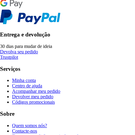
Entrega e devolução
30 dias para mudar de ideia
Devolva seu pedido
Trustpilot
Serviços
Minha conta
Centro de ajuda
Acompanhar meu pedido
Devolver meu pedido
Códigos promocionais
Sobre
Quem somos nós?
Contacte-nos