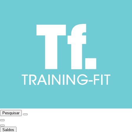
Pesquisar
Saldos