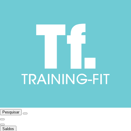
Pesquisar
Saldos