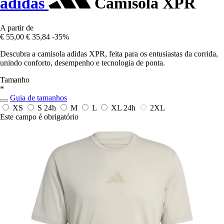
adidas
Camisola XPR
A partir de
€ 55,00
€ 35,84
-35%
Descubra a camisola adidas XPR, feita para os entusiastas da corrida,
unindo conforto, desempenho e tecnologia de ponta.
Tamanho
*
Guia de tamanhos
XS
S
24h
M
L
XL
24h
2XL
Este campo é obrigatório