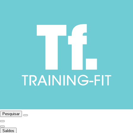
Pesquisar
Saldos