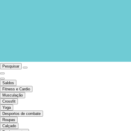
Pesquisar
Saldos
Fitness e Cardio
Musculação
Crossfit
Yoga
Desportos de combate
Roupas
Calçado