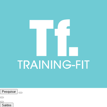
Pesquisar
Saldos