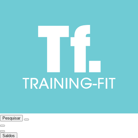
Pesquisar
Saldos