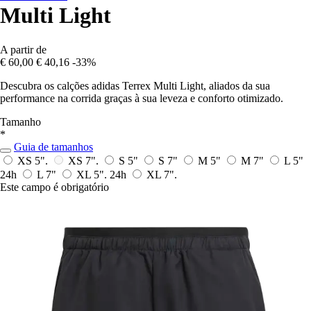
Multi Light
A partir de
€ 60,00
€ 40,16
-33%
Descubra os calções adidas Terrex Multi Light, aliados da sua
performance na corrida graças à sua leveza e conforto otimizado.
Tamanho
*
Guia de tamanhos
XS 5".
XS 7".
S 5"
S 7"
M 5"
M 7"
L 5"
24h
L 7"
XL 5".
24h
XL 7".
Este campo é obrigatório