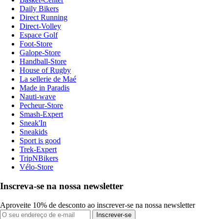
Daily Bikers
Direct Running
Direct-Volley
Espace Golf
Foot-Store
Galope-Store
Handball-Store
House of Rugby
La sellerie de Maé
Made in Paradis
Nauti-wave
Pecheur-Store
Smash-Expert
Sneak'In
Sneakids
Sport is good
Trek-Expert
TripNBikers
Vélo-Store
Inscreva-se na nossa newsletter
Aproveite 10% de desconto ao inscrever-se na nossa newsletter
Inscrever-se