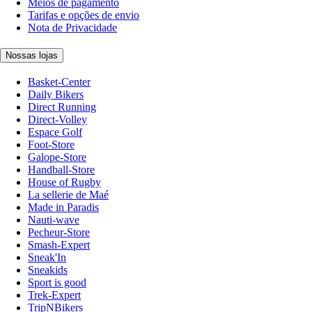
Meios de pagamento
Tarifas e opções de envio
Nota de Privacidade
Nossas lojas
Basket-Center
Daily Bikers
Direct Running
Direct-Volley
Espace Golf
Foot-Store
Galope-Store
Handball-Store
House of Rugby
La sellerie de Maé
Made in Paradis
Nauti-wave
Pecheur-Store
Smash-Expert
Sneak'In
Sneakids
Sport is good
Trek-Expert
TripNBikers