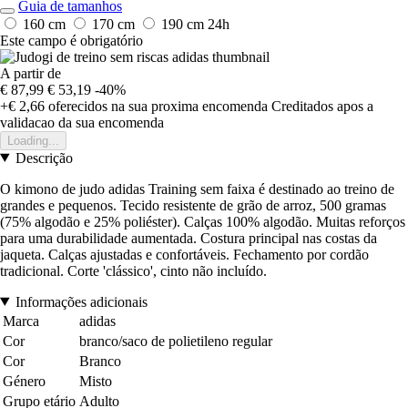
Guia de tamanhos
160 cm
170 cm
190 cm
24h
Este campo é obrigatório
A partir de
€ 87,99
€ 53,19
-40%
+€ 2,66
oferecidos na sua proxima encomenda
Creditados apos a
validacao da sua encomenda
Loading...
Descrição
O kimono de judo adidas Training sem faixa é destinado ao treino de
grandes e pequenos. Tecido resistente de grão de arroz, 500 gramas
(75% algodão e 25% poliéster). Calças 100% algodão. Muitas reforços
para uma durabilidade aumentada. Costura principal nas costas da
jaqueta. Calças ajustadas e confortáveis. Fechamento por cordão
tradicional. Corte 'clássico', cinto não incluído.
Informações adicionais
Marca
adidas
Cor
branco/saco de polietileno regular
Cor
Branco
Género
Misto
Grupo etário
Adulto