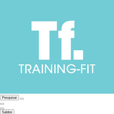
Pesquisar
Saldos