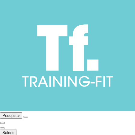
Pesquisar
Saldos