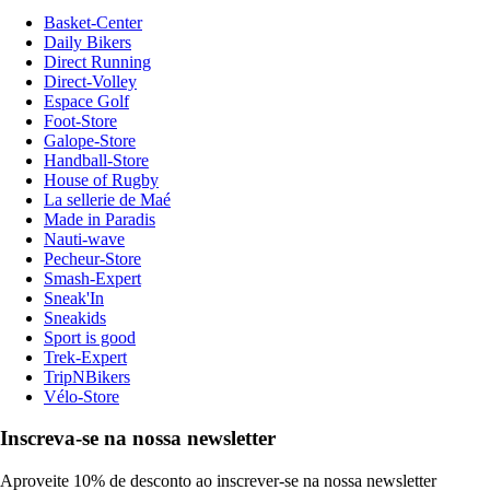
Basket-Center
Daily Bikers
Direct Running
Direct-Volley
Espace Golf
Foot-Store
Galope-Store
Handball-Store
House of Rugby
La sellerie de Maé
Made in Paradis
Nauti-wave
Pecheur-Store
Smash-Expert
Sneak'In
Sneakids
Sport is good
Trek-Expert
TripNBikers
Vélo-Store
Inscreva-se na nossa newsletter
Aproveite 10% de desconto ao inscrever-se na nossa newsletter