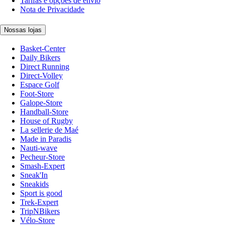
Tarifas e opções de envio
Nota de Privacidade
Nossas lojas
Basket-Center
Daily Bikers
Direct Running
Direct-Volley
Espace Golf
Foot-Store
Galope-Store
Handball-Store
House of Rugby
La sellerie de Maé
Made in Paradis
Nauti-wave
Pecheur-Store
Smash-Expert
Sneak'In
Sneakids
Sport is good
Trek-Expert
TripNBikers
Vélo-Store