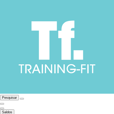
Pesquisar
Saldos