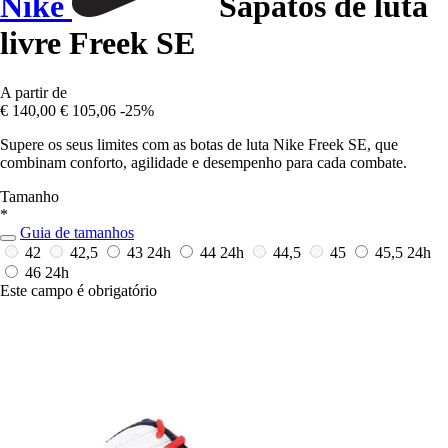
Nike
Sapatos de luta
livre Freek SE
A partir de
€ 140,00
€ 105,06
-25%
Supere os seus limites com as botas de luta Nike Freek SE, que
combinam conforto, agilidade e desempenho para cada combate.
Tamanho
*
Guia de tamanhos
42
42,5
43
24h
44
24h
44,5
45
45,5
24h
46
24h
Este campo é obrigatório