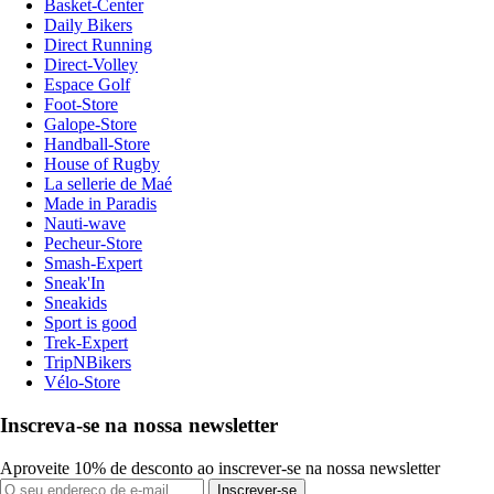
Basket-Center
Daily Bikers
Direct Running
Direct-Volley
Espace Golf
Foot-Store
Galope-Store
Handball-Store
House of Rugby
La sellerie de Maé
Made in Paradis
Nauti-wave
Pecheur-Store
Smash-Expert
Sneak'In
Sneakids
Sport is good
Trek-Expert
TripNBikers
Vélo-Store
Inscreva-se na nossa newsletter
Aproveite 10% de desconto ao inscrever-se na nossa newsletter
Inscrever-se