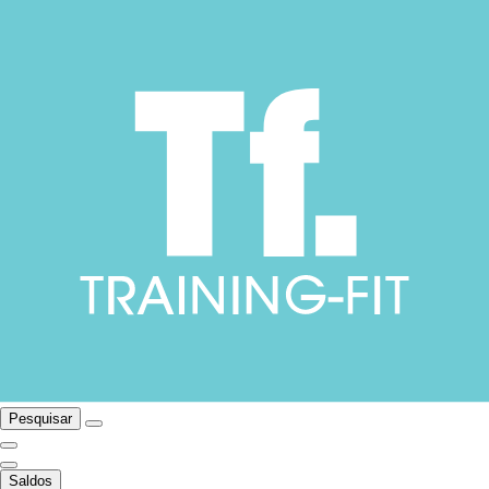
Pesquisar
Saldos