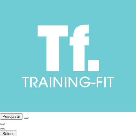
Pesquisar
Saldos