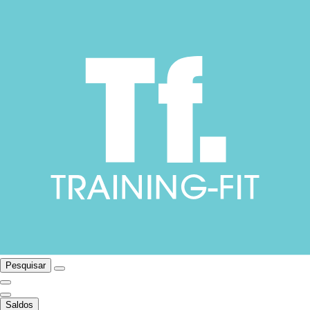
Pesquisar
Saldos