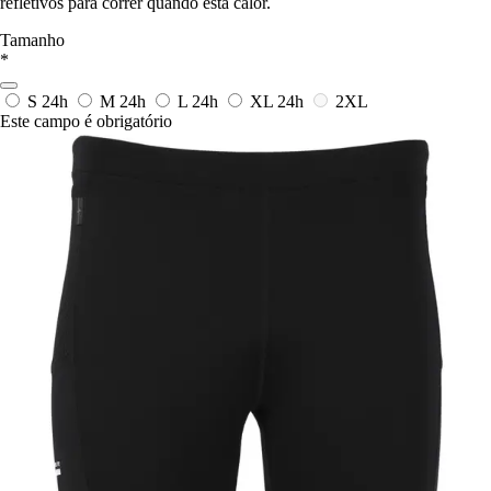
refletivos para correr quando está calor.
Tamanho
*
S
24h
M
24h
L
24h
XL
24h
2XL
Este campo é obrigatório