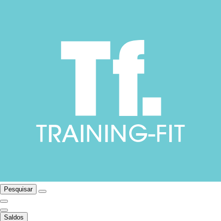
Pesquisar
Saldos