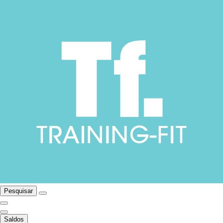
Pesquisar
Saldos