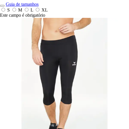
Guia de tamanhos
S
M
L
XL
Este campo é obrigatório