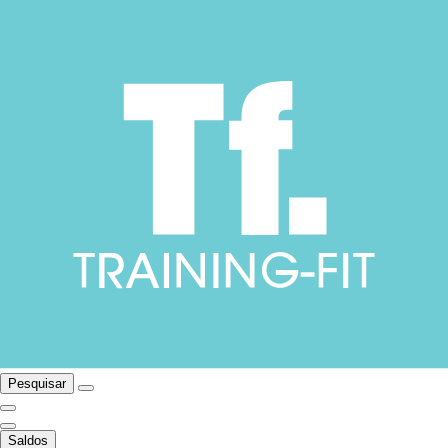
Pesquisar
Saldos