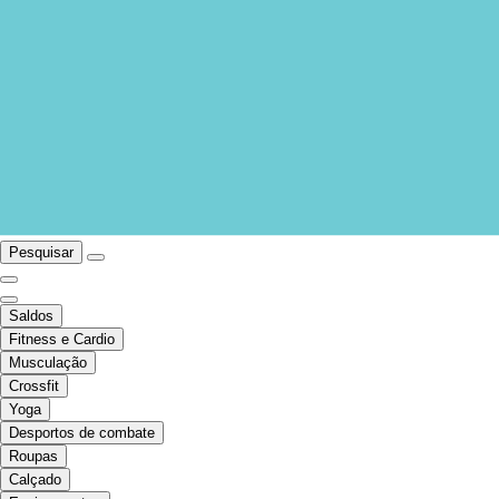
Pesquisar
Saldos
Fitness e Cardio
Musculação
Crossfit
Yoga
Desportos de combate
Roupas
Calçado