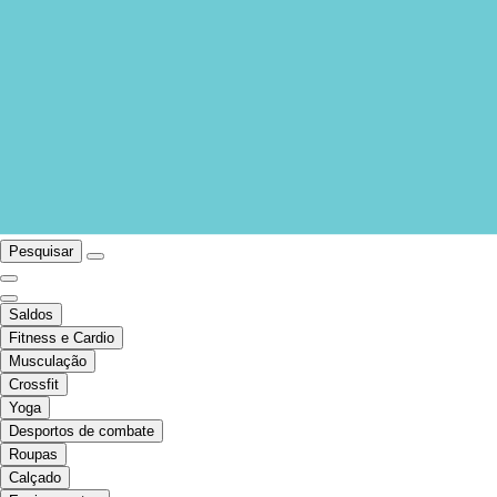
Pesquisar
Saldos
Fitness e Cardio
Musculação
Crossfit
Yoga
Desportos de combate
Roupas
Calçado