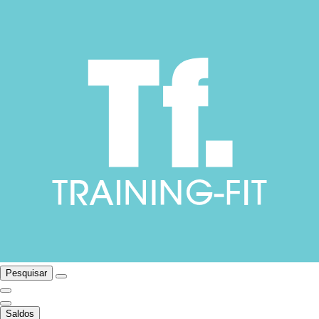
Pesquisar
Saldos