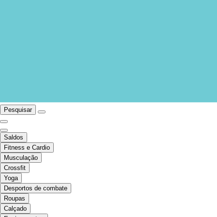
Pesquisar
Saldos
Fitness e Cardio
Musculação
Crossfit
Yoga
Desportos de combate
Roupas
Calçado