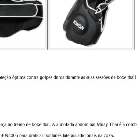
ção óptima contra golpes duros durante as suas sessões de boxe thaï!
orça no treino de boxe thaï. A almofada abdominal Muay Thaï é a combin
94005 para praticar pontapés laterais adicionais na coxa.