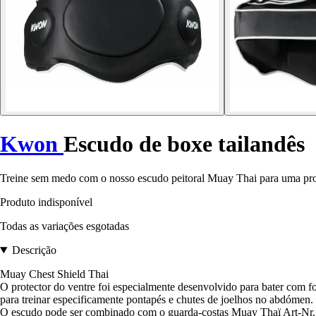
Kwon
Escudo de boxe tailandês
Treine sem medo com o nosso escudo peitoral Muay Thai para uma prote
Produto indisponível
Todas as variações esgotadas
Descrição
Muay Chest Shield Thai
O protector do ventre foi especialmente desenvolvido para bater com f
para treinar especificamente pontapés e chutes de joelhos no abdómen.
O escudo pode ser combinado com o guarda-costas Muay Thaï Art-Nr. 40