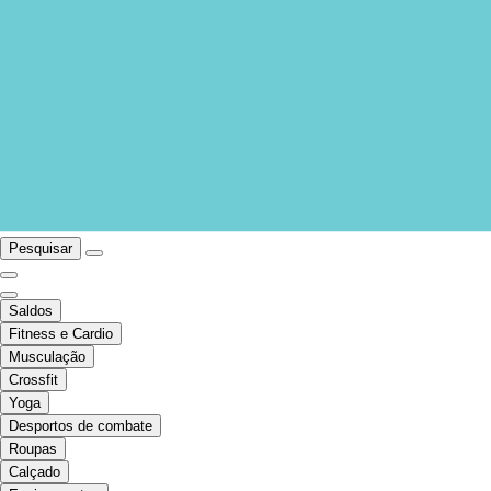
Pesquisar
Saldos
Fitness e Cardio
Musculação
Crossfit
Yoga
Desportos de combate
Roupas
Calçado