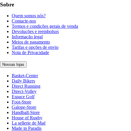
Sobre
Quem somos nós?
Contacte-nos
Termos e condições gerais de venda
Devoluções e reembolsos
Informação legal
Meios de pagamento
Tarifas e opções de envio
Nota de Privacidade
Nossas lojas
Basket-Center
Daily Bikers
Direct Running
Direct-Volley
Espace Golf
Foot-Store
Galope-Store
Handball-Store
House of Rugby
La sellerie de Maé
Made in Paradis