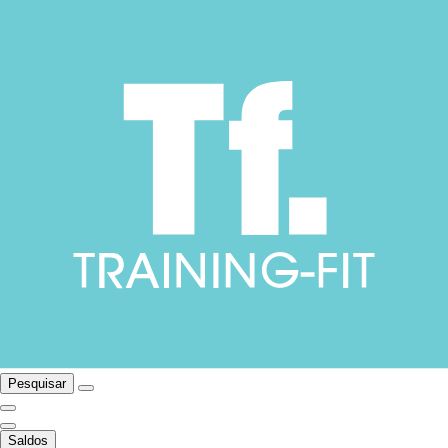
Pesquisar
Saldos