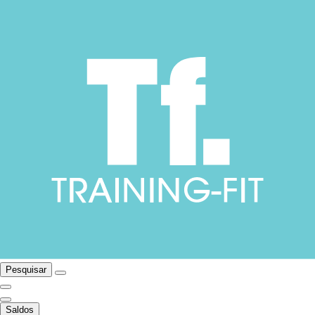
Pesquisar
Saldos