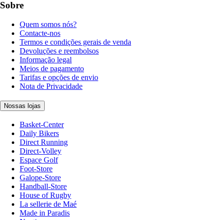
Sobre
Quem somos nós?
Contacte-nos
Termos e condições gerais de venda
Devoluções e reembolsos
Informação legal
Meios de pagamento
Tarifas e opções de envio
Nota de Privacidade
Nossas lojas
Basket-Center
Daily Bikers
Direct Running
Direct-Volley
Espace Golf
Foot-Store
Galope-Store
Handball-Store
House of Rugby
La sellerie de Maé
Made in Paradis