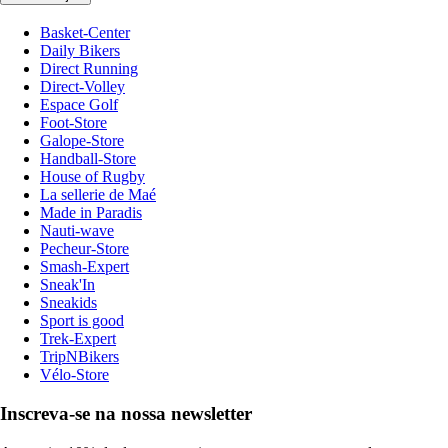
Basket-Center
Daily Bikers
Direct Running
Direct-Volley
Espace Golf
Foot-Store
Galope-Store
Handball-Store
House of Rugby
La sellerie de Maé
Made in Paradis
Nauti-wave
Pecheur-Store
Smash-Expert
Sneak'In
Sneakids
Sport is good
Trek-Expert
TripNBikers
Vélo-Store
Inscreva-se na nossa newsletter