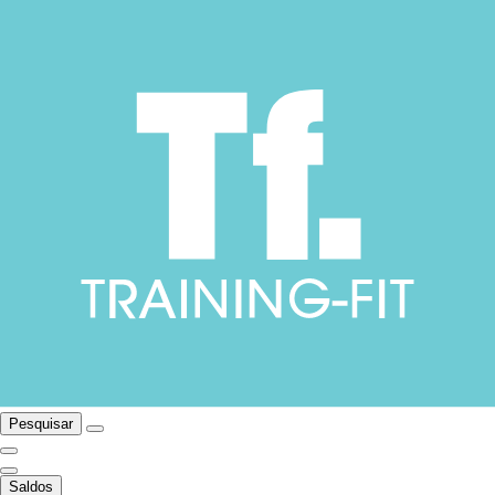
Pesquisar
Saldos