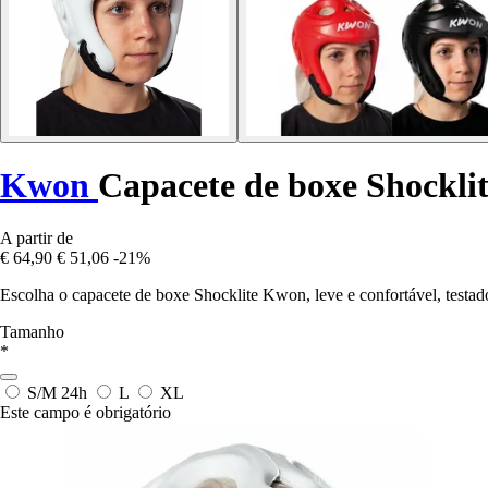
Kwon
Capacete de boxe Shockli
A partir de
€ 64,90
€ 51,06
-21%
Escolha o capacete de boxe Shocklite Kwon, leve e confortável, testad
Tamanho
*
S/M
24h
L
XL
Este campo é obrigatório