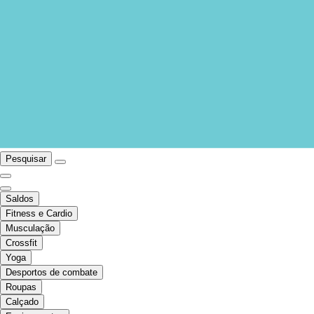
Pesquisar
Saldos
Fitness e Cardio
Musculação
Crossfit
Yoga
Desportos de combate
Roupas
Calçado