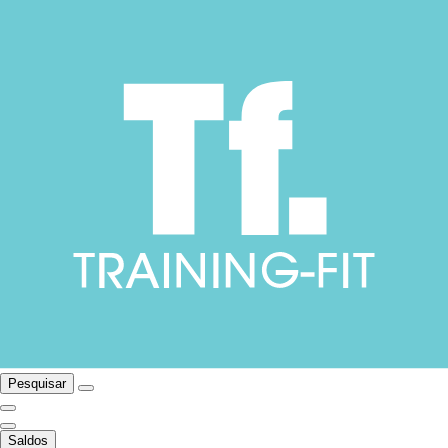
Pesquisar
Saldos