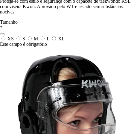
Proteja-se com estilo e segurança com o capacete de taekwondo KSL
com viseira Kwon. Aprovado pelo WT e testado sem substâncias
nocivas.
Tamanho
*
XS
S
M
L
XL
Este campo é obrigatório