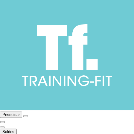
Pesquisar
Saldos