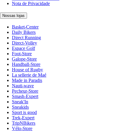
Nota de Privacidade
Nossas lojas
Basket-Center
Daily Bikers
Direct Running
Direct-Volley
Espace Golf
Foot-Store
Galope-Store
Handball-Store
House of Rugby
La sellerie de Maé
Made in Paradis
Nauti-wave
Pecheur-Store
Smash-Expert
Sneak'In
Sneakids
Sport is good
Trek-Expert
TripNBikers
Vélo-Store