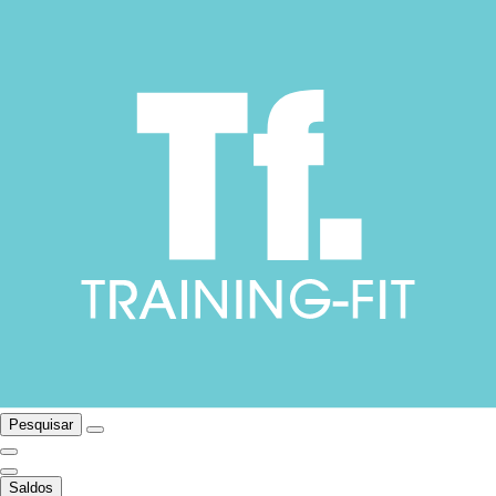
Pesquisar
Saldos