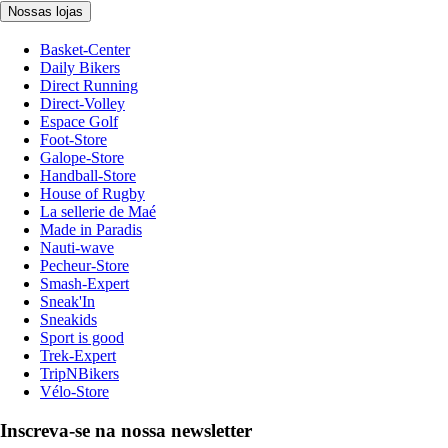
Nossas lojas
Basket-Center
Daily Bikers
Direct Running
Direct-Volley
Espace Golf
Foot-Store
Galope-Store
Handball-Store
House of Rugby
La sellerie de Maé
Made in Paradis
Nauti-wave
Pecheur-Store
Smash-Expert
Sneak'In
Sneakids
Sport is good
Trek-Expert
TripNBikers
Vélo-Store
Inscreva-se na nossa newsletter