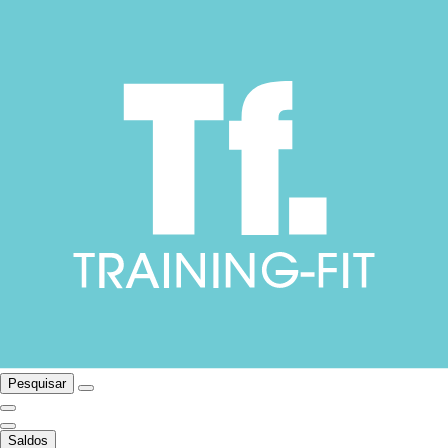
Pesquisar
Saldos