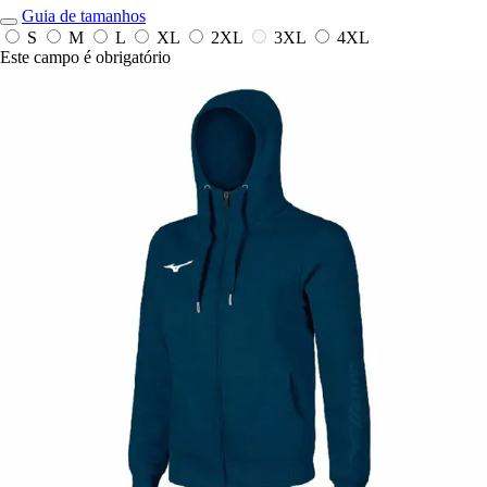
Guia de tamanhos
S
M
L
XL
2XL
3XL
4XL
Este campo é obrigatório