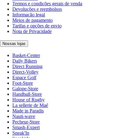
Termos e condições gerais de venda
Devoluções e reembolsos
Informação legal
Meios de pagamento
Tarifas e opções de envio
Nota de Privacidade
Nossas lojas
Basket-Center
Daily Bikers
Direct Running
Direct-Volley
Espace Golf
Foot-Store
Galope-Store
Handball-Store
House of Rugby
La sellerie de Maé
Made in Paradis
Nauti-wave
Pecheur-Store
Smash-Expert
Sneak'In