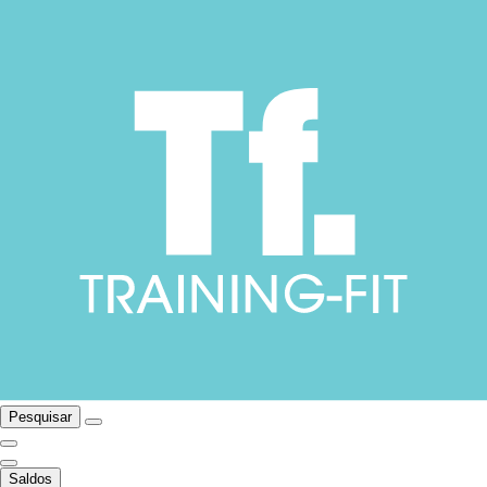
Pesquisar
Saldos