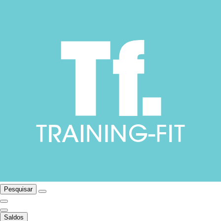
Pesquisar
Saldos