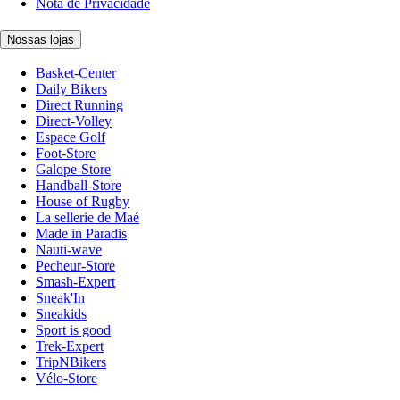
Nota de Privacidade
Nossas lojas
Basket-Center
Daily Bikers
Direct Running
Direct-Volley
Espace Golf
Foot-Store
Galope-Store
Handball-Store
House of Rugby
La sellerie de Maé
Made in Paradis
Nauti-wave
Pecheur-Store
Smash-Expert
Sneak'In
Sneakids
Sport is good
Trek-Expert
TripNBikers
Vélo-Store