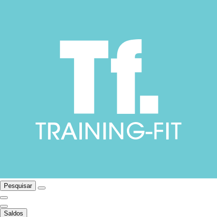
Pesquisar
Saldos