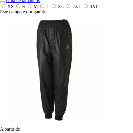
Guia de tamanhos
XS
S
M
L
XL
2XL
3XL
Este campo é obrigatório
A partir de