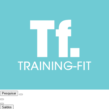
Pesquisar
Saldos