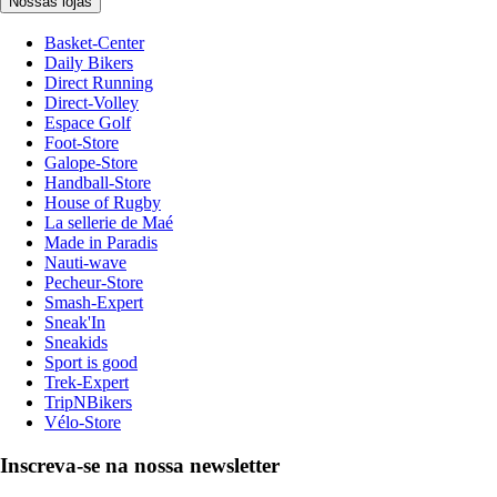
Nossas lojas
Basket-Center
Daily Bikers
Direct Running
Direct-Volley
Espace Golf
Foot-Store
Galope-Store
Handball-Store
House of Rugby
La sellerie de Maé
Made in Paradis
Nauti-wave
Pecheur-Store
Smash-Expert
Sneak'In
Sneakids
Sport is good
Trek-Expert
TripNBikers
Vélo-Store
Inscreva-se na nossa newsletter