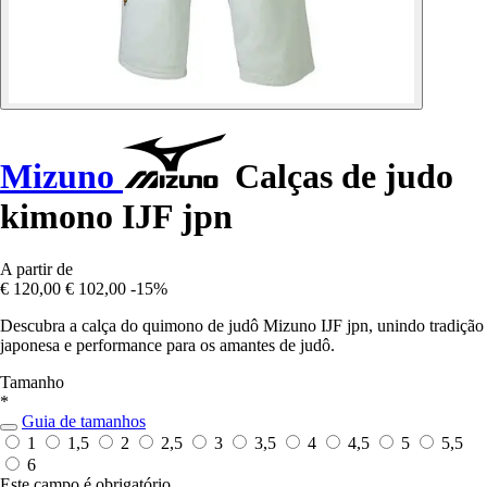
Mizuno
Calças de judo
kimono IJF jpn
A partir de
€ 120,00
€ 102,00
-15%
Descubra a calça do quimono de judô Mizuno IJF jpn, unindo tradição
japonesa e performance para os amantes de judô.
Tamanho
*
Guia de tamanhos
1
1,5
2
2,5
3
3,5
4
4,5
5
5,5
6
Este campo é obrigatório