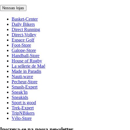
Nossas lojas
Basket-Center
Daily Bikers
Direct Running
Direct-Volley
Espace Golf
Foot-Store
Galope-Store
Handball-Store
House of Rugby
La sellerie de Maé
Made in Paradis
Nauti-wave
Pecheur-Store
Smash-Expert
Sneak'In
Sneakids
Sport is good
Trek-Expert
TripNBikers
Vélo-Store
Inscreva-se na nossa newsletter