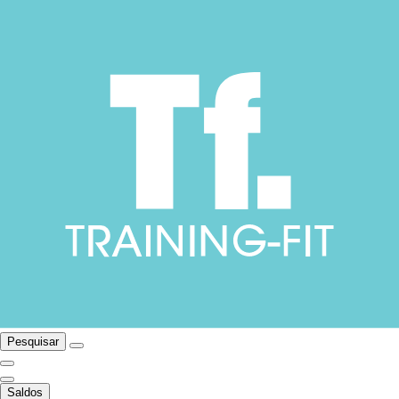
Pesquisar
Saldos