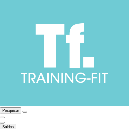
Pesquisar
Saldos