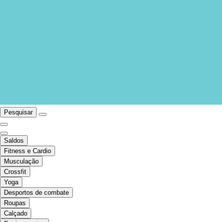
Pesquisar
Saldos
Fitness e Cardio
Musculação
Crossfit
Yoga
Desportos de combate
Roupas
Calçado