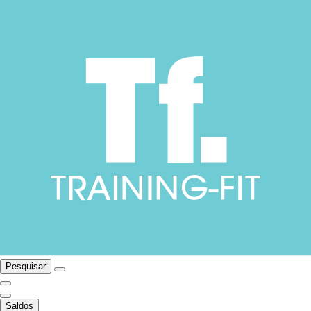
Pesquisar
Saldos