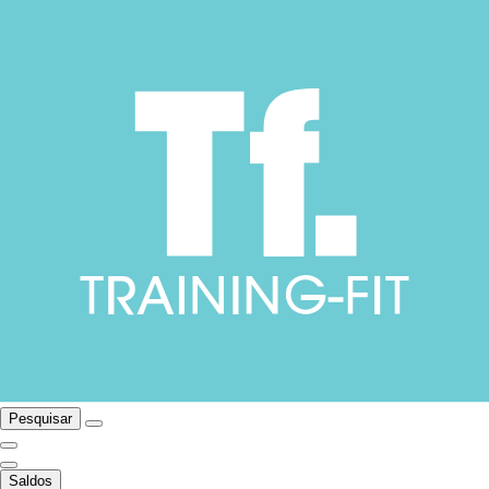
Pesquisar
Saldos