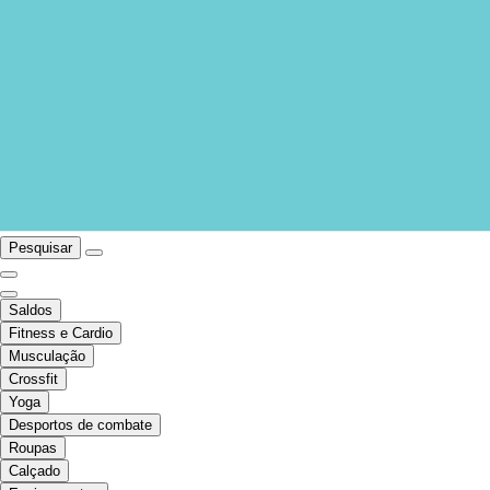
Pesquisar
Saldos
Fitness e Cardio
Musculação
Crossfit
Yoga
Desportos de combate
Roupas
Calçado