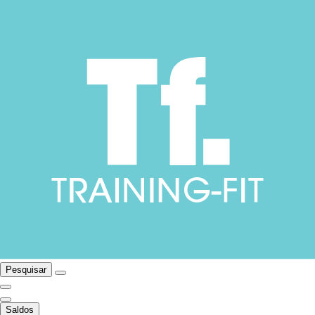
Pesquisar
Saldos