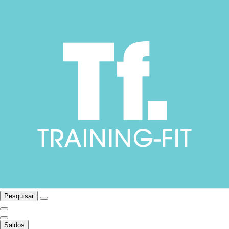
Pesquisar
Saldos