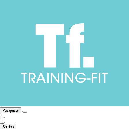
Pesquisar
Saldos