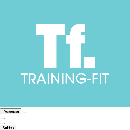
Pesquisar
Saldos