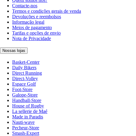
Quem somos nós?
Contacte-nos
Termos e condições gerais de venda
Devoluções e reembolsos
Informação legal
Meios de pagamento
Tarifas e opções de envio
Nota de Privacidade
Nossas lojas
Basket-Center
Daily Bikers
Direct Running
Direct-Volley
Espace Golf
Foot-Store
Galope-Store
Handball-Store
House of Rugby
La sellerie de Maé
Made in Paradis
Nauti-wave
Pecheur-Store
Smash-Expert