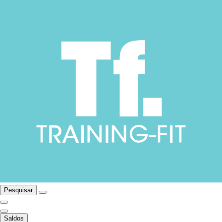
Pesquisar
Saldos